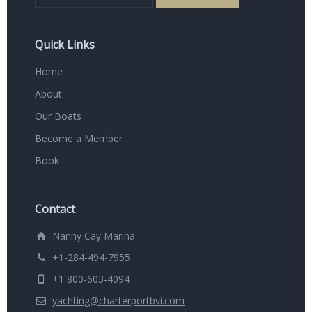
Quick Links
Home
About
Our Boats
Become a Member
Book
Contact
Nanny Cay Marina
+1-284-494-7955
+1 800-603-4094
yachting@charterportbvi.com