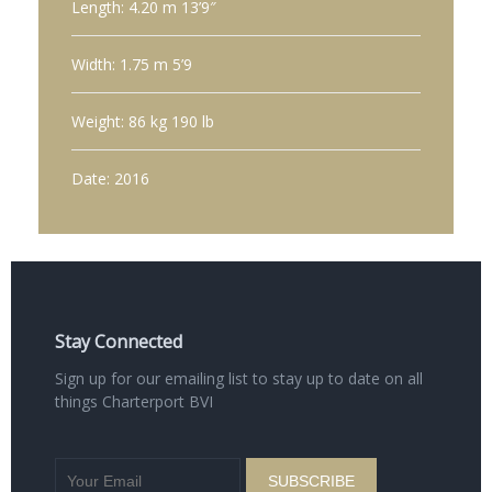
Length: 4.20 m 13’9″
Width: 1.75 m 5’9
Weight: 86 kg 190 lb
Date: 2016
Stay Connected
Sign up for our emailing list to stay up to date on all
things Charterport BVI