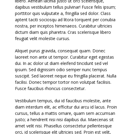
libero. Aenean lacinia justo ut orci scelerisque,
dapibus vestibulum tellus pulvinar! Fusce felis ipsum;
porttitor quis vulputate a, fringilla sed dolor. Class
aptent taciti sociosqu ad litora torquent per conubia
nostra, per inceptos himenaeos. Curabitur ultricies
dictum diam quis pharetra. Cras scelerisque libero
feugiat velit molestie cursus.
Aliquet purus gravida, consequat quam. Donec
laoreet non ante ut tempor. Curabitur eget egestas
dui. In ac dolor ut diam eleifend tincidunt sed vel
ipsum. Sed dignissim odio semper nunc tempus
suscipit. Sed laoreet neque eu fringilla placerat. Nulla
facilisi. Donec tempor tortor non volutpat facilisis.
Fusce faucibus rhoncus consectetur.
Vestibulum tempus, dui id faucibus molestie, ante
diam interdum elit, ac efficitur dui arcu id lacus. Proin
cursus, tellus a mattis ornare, quam sem accumsan
justo; a hendrerit nisi nisi dapibus dui. Maecenas sit
amet velit nisi. Phasellus consectetur pellentesque
orci, id scelerisque elit ultricies sed. Proin est velit,